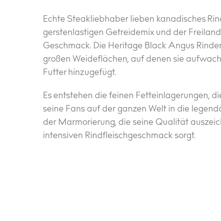
Echte Steakliebhaber lieben kanadisches Rind
gerstenlastigen Getreidemix und der Freilan
Geschmack. Die Heritage Black Angus Rinder 
großen Weideflächen, auf denen sie aufwachs
Futter hinzugefügt.
Es entstehen die feinen Fetteinlagerungen, di
seine Fans auf der ganzen Welt in die legendä
der Marmorierung, die seine Qualität auszeich
intensiven Rindfleischgeschmack sorgt.