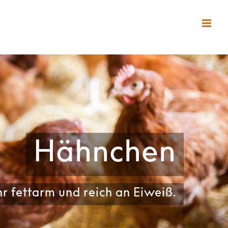
Hähnchen
hr fettarm und reich an Eiweiß.