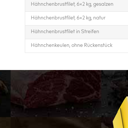
Hähnchenbrustfilet, 6×2 kg, gesalzen
Hähnchenbrustfilet, 6×2 kg, natur
Hähnchenbrustfilet in Streifen
Hähnchenkeulen, ohne Rückenstück