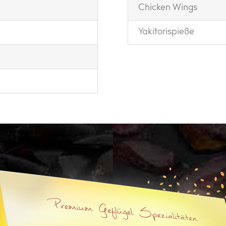
Chicken Wings
Yakitorispieße