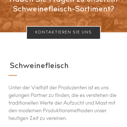
Haben Sie Fragen zu unserem
Schweinefleisch-Sortiment?
KONTAKTIEREN SIE UNS
Schweinefleisch
Unter der Vielfalt der Produzenten ist es uns
gelungen Partner zu finden, die es verstehen die
traditionellen Werte der Aufzucht und Mast mit
den modernen Produktionsmethoden unser
heutigen Zeit zu vereinen.