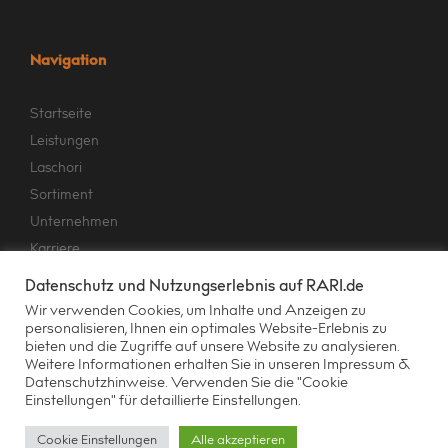
Navigation
Startseite
Leistungen
Laschori
Sortiment
Unternehmen
Karriere
Kontakt
Datenschutz und Nutzungserlebnis auf RARI.de
Impressum & Datenschutzhinweise
Wir verwenden Cookies, um Inhalte und Anzeigen zu
personalisieren, Ihnen ein optimales Website-Erlebnis zu
bieten und die Zugriffe auf unsere Website zu analysieren.
Weitere Informationen erhalten Sie in unseren
Impressum &
Datenschutzhinweise.
Verwenden Sie die "Cookie
Einstellungen" für detaillierte Einstellungen.
Cookie Einstellungen
Alle akzeptieren